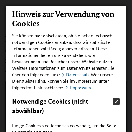
Hinweis zur Verwendung von
Cookies
Sie können hier entscheiden, ob Sie neben technisch
Ein Plan für die Qualifizierung
notwendigen Cookies erlauben, dass wir statistische
Informationen vollständig anonym erfassen. Diese
Wer sich für die berufliche Fortbildung ein konkretes Ziel
Informationen helfen uns zu verstehen, wie
setzt, erhöht die Chance, dass Qualifizierung kein diffuser
Besucherinnen und Besucher unsere Website nutzen.
Traum bleibt. Ein beispielhafter Entscheidungsprozess –
Weitere Informationen zum Datenschutz erhalten Sie
vom Krankenpfleger zur Hygienefachkraft:
über den folgenden Link:
Datenschutz
Wer unsere
Dienstleister sind, können Sie im Impressum unter
folgendem Link nachlesen:
Impressum
Notwendige Cookies (nicht
abwählbar)
Einige Cookies sind technisch notwendig, um die Seite
vollständig zu nutzen.