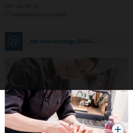
030 / 201 791 30
info@bmbfsfjservice.bund.de
„Mit dem Aufstiegs-BAföG ...“