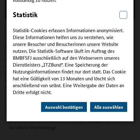
Statistik
BMBF
©
Statistik-Cookies erfassen Informationen anonymisiert.
Diese Informationen helfen uns zu verstehen, wie
unsere Besucher und Besucherinnen unsere Website
Analyse der Jetzt-Situation
nutzen. Die Statistik-Software läuft im Auftrag des
BMBFSFJ ausschließlich auf den Webservern unseres
Am Beispiel des Krankenpflegers Anton lässt sich zeigen,
Dienstleisters „ITZBund“. Eine Speicherung der
welche Fragen oft gestellt werden, wenn es um berufliche
Nutzungsinformationen findet nur dort statt. Das Cookie
Fortbildung geht. Nach einer Ausbildung und zwei Jahren
hat eine Gültigkeit von 13 Monaten und löscht sich
Berufserfahrung prüft Anton wie der nächste Karriereschritt
anschließend von selbst. Eine Weitergabe der Daten an
aussehen kann. Dazu stellt er sich folgende Fragen:
Dritte erfolgt nicht.
Bin ich zufrieden mit meiner jetzigen Position?
Möchte ich ein höheres Gehalt?
Auswahl bestätigen
Alle auswählen
Will ich mich beruflich weiterentwickeln?
Stimmen meine persönlichen Voraussetzungen für eine
berufliche Fortbildung?