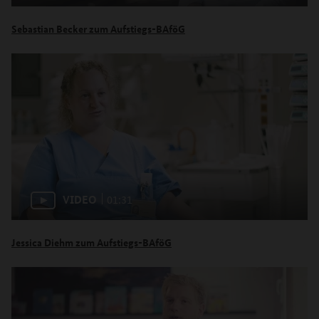
Sebastian Becker zum Aufstiegs-BAföG
VIDEO
01:31
Jessica Diehm zum Aufstiegs-BAföG