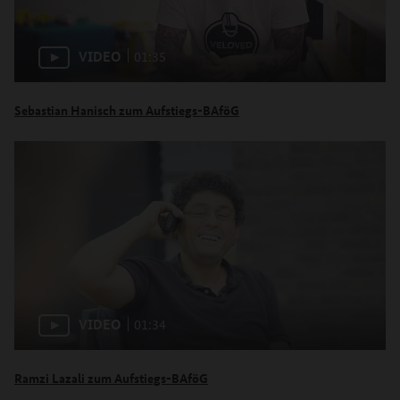
VIDEO
01:35
Sebastian Hanisch zum Aufstiegs-BAföG
VIDEO
01:34
Ramzi Lazali zum Aufstiegs-BAföG