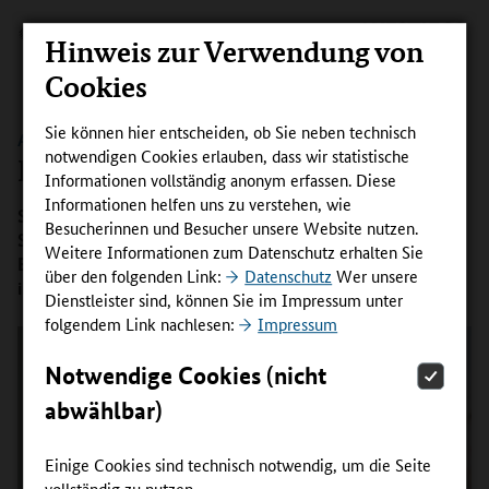
Hinweis zur Verwendung von
Cookies
Sie können hier entscheiden, ob Sie neben technisch
AUFSTIEG
notwendigen Cookies erlauben, dass wir statistische
Frisieren auf höchstem Niveau
Informationen vollständig anonym erfassen. Diese
Informationen helfen uns zu verstehen, wie
Sich weiter zu qualifizieren ist für Friseurweltmeisterin
Besucherinnen und Besucher unsere Website nutzen.
Sandra Walter-Weinbeer auch nach mehr als 28 Jahren
Weitere Informationen zum Datenschutz erhalten Sie
Berufserfahrung selbstverständlich. Wie sie das AFBG in
über den folgenden Link:
Datenschutz
Wer unsere
ihrer Karriere begleitet hat, erzählt sie in einem Interview.
Dienstleister sind, können Sie im Impressum unter
folgendem Link nachlesen:
Impressum
Notwendige Cookies (nicht
abwählbar)
Einige Cookies sind technisch notwendig, um die Seite
vollständig zu nutzen.