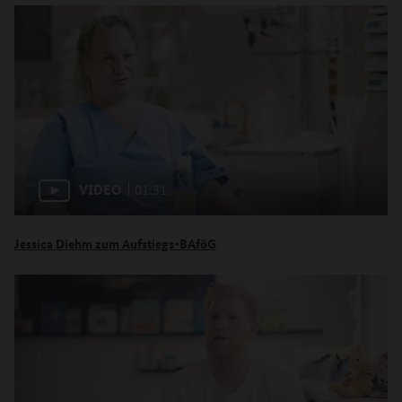
VIDEO
01:31
Jessica Diehm zum Aufstiegs-BAföG