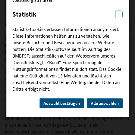
Statistik
Statistik-Cookies erfassen Informationen anonymisiert.
Diese Informationen helfen uns zu verstehen, wie
Frau Walter-Weinbeer, Sie führen seit 1998 gemeinsam
unsere Besucher und Besucherinnen unsere Website
mit Ihrem Vater zwei Friseursalons. Bei welchen
nutzen. Die Statistik-Software läuft im Auftrag des
beruflichen Schritten hat Sie das Aufstiegs-BAföG
BMBFSFJ ausschließlich auf den Webservern unseres
unterstützt?
Dienstleisters „ITZBund“. Eine Speicherung der
Nutzungsinformationen findet nur dort statt. Das Cookie
Sandra Walter-Weinbeer: „Mit dem Aufstiegs-BAföG konnte ich
hat eine Gültigkeit von 13 Monaten und löscht sich
mir meine Meisterprüfung finanzieren, ohne ein Darlehen
anschließend von selbst. Eine Weitergabe der Daten an
aufnehmen zu müssen. Ich war damals 20 Jahre alt und fand das
Dritte erfolgt nicht.
super. Beim Antrag musste ich unter anderem Angaben zu
meinem beruflichen Werdegang und zu meinen Zukunftsplänen
Auswahl bestätigen
Alle auswählen
machen. Nach der Bewilligung wurde ich in einem Seminar über
die Möglichkeiten und den Gebrauch der finanziellen
Unterstützung unterrichtet. Bei mir lief alles reibungslos und ich
bin dankbar für das Aufstiegs-BAföG, denn mein
Meisterabschluss war die Basis für alle weiteren Schritte.“