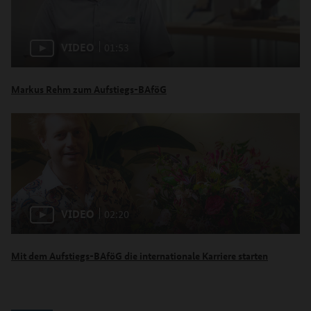
VIDEO
01:53
Markus Rehm zum Aufstiegs-BAföG
VIDEO
02:20
Mit dem Aufstiegs-BAföG die internationale Karriere starten