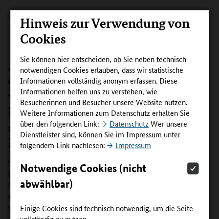
Hinweis zur Verwendung von
Cookies
Sie können hier entscheiden, ob Sie neben technisch
„Folge nicht der Masse, mach dein
notwendigen Cookies erlauben, dass wir statistische
eigenes Ding“ – Wer motiviert sich
Informationen vollständig anonym erfassen. Diese
Informationen helfen uns zu verstehen, wie
wie zur beruflichen Fortbildung?
Besucherinnen und Besucher unsere Website nutzen.
Elvedin Mahmutovic beschreibt
Weitere Informationen zum Datenschutz erhalten Sie
über den folgenden Link:
Datenschutz
Wer unsere
seinen Weg zum IT-Business
Dienstleister sind, können Sie im Impressum unter
Manager.
folgendem Link nachlesen:
Impressum
Sorgloses Leben, Karriere und ein entsprechendes
Notwendige Cookies (nicht
Einkommen! So beschreibt Elvedin Mahmutovic (23) seine
abwählbar)
Motivation, eine berufliche Fortbildung nebenberuflich zu
absolvieren. Er hat seine IT-Kenntnisse vor allem im
operativen Bereich vertieft.
Einige Cookies sind technisch notwendig, um die Seite
vollständig zu nutzen.