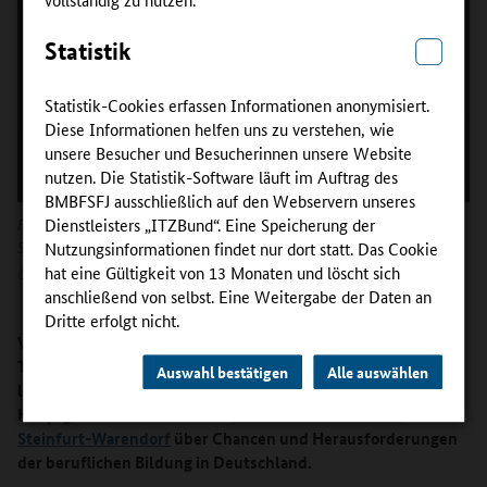
Statistik
Statistik-Cookies erfassen Informationen anonymisiert.
Diese Informationen helfen uns zu verstehen, wie
unsere Besucher und Besucherinnen unsere Website
nutzen. Die Statistik-Software läuft im Auftrag des
BMBFSFJ ausschließlich auf den Webservern unseres
Frank Tischner (Hauptgeschäftsführer der Kreishandwerkerschaft
Dienstleisters „ITZBund“. Eine Speicherung der
Steinfurt-Warendorf)
Nutzungsinformationen findet nur dort statt. Das Cookie
Jörg Kersten
hat eine Gültigkeit von 13 Monaten und löscht sich
©
anschließend von selbst. Eine Weitergabe der Daten an
Dritte erfolgt nicht.
Vom Bäckerlehrling zum Hauptgeschäftsführer: Frank
Tischners Lebenslauf liest sich wie ein Musterbeispiel für
Auswahl bestätigen
Alle auswählen
lebenslanges Lernen. Im Interview spricht der
Hauptgeschäftsführer der
Kreishandwerkerschaft
Steinfurt-Warendorf
über Chancen und Herausforderungen
der beruflichen Bildung in Deutschland.