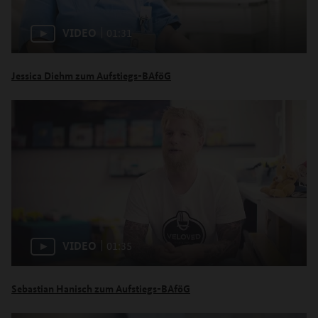
VIDEO
01:31
Jessica Diehm zum Aufstiegs-BAföG
VIDEO
01:35
Sebastian Hanisch zum Aufstiegs-BAföG