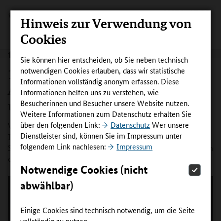
Hinweis zur Verwendung von
Cookies
Sie können hier entscheiden, ob Sie neben technisch
notwendigen Cookies erlauben, dass wir statistische
19. Juni 2018 – Frank Tischner: „Die
Informationen vollständig anonym erfassen. Diese
Ausbildung ist der Start für eine
Informationen helfen uns zu verstehen, wie
unglaubliche Lernkurve“
Besucherinnen und Besucher unsere Website nutzen.
Weitere Informationen zum Datenschutz erhalten Sie
über den folgenden Link:
Datenschutz
Wer unsere
Vom Bäckerlehrling zum Hauptgeschäftsführer: Im
Dienstleister sind, können Sie im Impressum unter
Interview spricht der Hauptgeschäftsführer der KHS
folgendem Link nachlesen:
Impressum
Steinfurt-Warendorf über Chancen und Herausforderungen
der beruflichen Bildung in Deutschland.
Notwendige Cookies (nicht
abwählbar)
Einige Cookies sind technisch notwendig, um die Seite
vollständig zu nutzen.