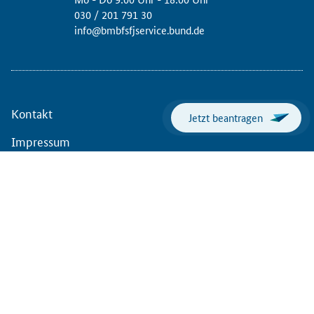
030 / 201 791 30
info@bmbfsfjservice.bund.de
Kontakt
Jetzt beantragen
Impressum
Erklärung zur Barrierefreiheit
Barriere melden
© Bundesministerium für Bildung, Familie, Senioren, Frauen
und Jugend