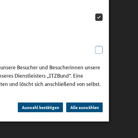
ie unsere Besucher und Besucherinnen unsere
Copyright:
it
seres Dienstleisters „ITZBund“. Eine
 das
BMBFSFJ
ten und löscht sich anschließend von selbst.
Auswahl bestätigen
Alle auswählen