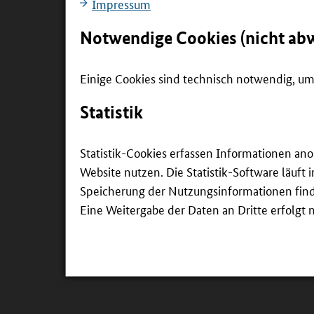
Impressum
Notwendige Cookies (nicht ab
Einige Cookies sind technisch notwendig, um 
01:41
VIDEO
Statistik
„Was machst du jetzt?“ Der gelernte Gas- u
Statistik-Cookies erfassen Informationen an
Schichtdienst, als er sich entschied, eine 
Website nutzen. Die Statistik-Software läuft
hohem Einsatz – der sich lohnte: Der Über
Speicherung der Nutzungsinformationen findet
durch die Aufstiegsförderung, so der heute 
Eine Weitergabe der Daten an Dritte erfolgt n
finanziell keine Sorge machen musste.“