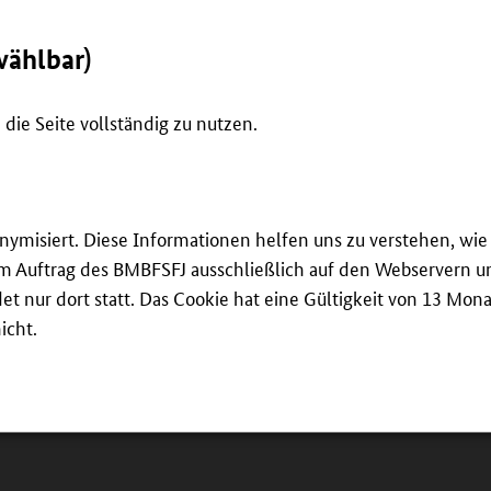
wählbar)
die Seite vollständig zu nutzen.
nd Wasserinstallateur Sebastian Becker arbeitete im
onymisiert. Diese Informationen helfen uns zu verstehen, w
Fortbildung zum technischen Fachwirt zu absolvieren. M
 im Auftrag des BMBFSFJ ausschließlich auf den Webservern un
gang in den neuen Job klappte nahtlos. Möglich wurde
 nur dort statt. Das Cookie hat eine Gültigkeit von 13 Mona
35-Jährige. „Das war für mich wichtig, dass ich mir
icht.